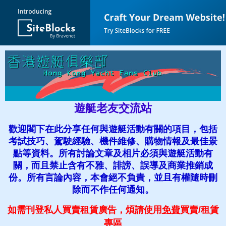
遊艇老友交流站
歡迎閣下在此分享任何與遊艇活動有關的項目，包括
考試技巧、駕駛經驗、機件維修、購物情報及最佳景
點等資料。所有討論文章及相片必須與遊艇活動有
關，而且禁止含有不雅、誹謗、誤導及商業推銷成
份。所有言論內容，本會絕不負責，並且有權隨時刪
除而不作任何通知。
如需刊登私人買賣租賃廣告，煩請使用
免費
買賣
/租賃
專區