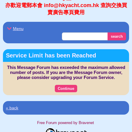
亦歡迎電郵本會 info@hkyacht.com.hk 查詢交換買
賣廣告專頁費用
Menu
search
Service Limit has been Reached
This Message Forum has exceeded the maximum allowed
number of posts. If you are the Message Forum owner,
please consider upgrading your Forum Service.
Continue
« back
Free Forum powered by Bravenet