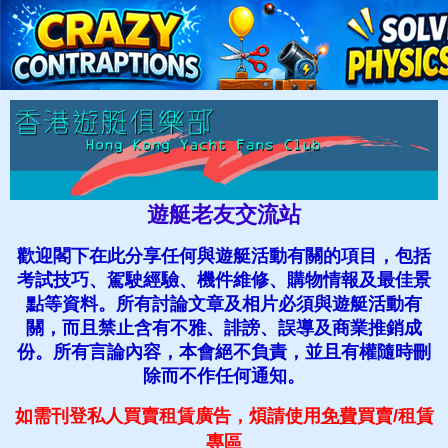
遊艇老友交流站
歡迎閣下在此分享任何與遊艇活動有關的項目，包括
考試技巧、駕駛經驗、機件維修、購物情報及最佳景
點等資料。所有討論文章及相片必須與遊艇活動有
關，而且禁止含有不雅、誹謗、誤導及商業推銷成
份。所有言論內容，本會絕不負責，並且有權隨時刪
除而不作任何通知。
如需刊登私人買賣租賃廣告，煩請使用
免費
買賣
/租賃
專區