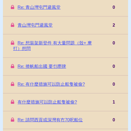
Re: 青山灣屯門避風堂
0
青山灣屯門避風堂
2
Re: 想裝架新登件 有大量問題（殼+ 摩
0
打）想問
Re: 揸帆船出國 要乜嘢牌
0
Re: 有什麼措施可以防止船隻被偷?
0
有什麼措施可以防止船隻被偷?
1
Re: 請問西貢或深灣有冇70呎船位
0