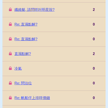
纖維艇, 請問咩叫明星殼?
2
Re: 直濕點解?
0
Re: 直濕點解?
0
直濕點解?
2
冷氣
0
Re: 問泊位
0
Re: 帆船仔上排咩價錢
0