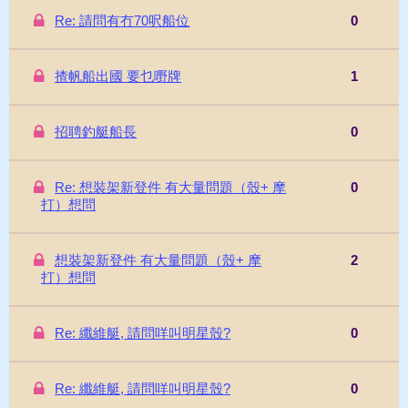
Re: 請問有冇70呎船位
0
揸帆船出國 要乜嘢牌
1
招聘釣艇船長
0
Re: 想裝架新登件 有大量問題（殼+ 摩
0
打）想問
想裝架新登件 有大量問題（殼+ 摩
2
打）想問
Re: 纖維艇, 請問咩叫明星殼?
0
Re: 纖維艇, 請問咩叫明星殼?
0