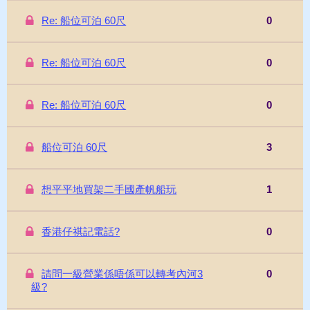
Re: 船位可泊 60尺
0
Re: 船位可泊 60尺
0
Re: 船位可泊 60尺
0
船位可泊 60尺
3
想平平地買架二手國產帆船玩
1
香港仔祺記電話?
0
請問一級營業係唔係可以轉考內河3
0
級?