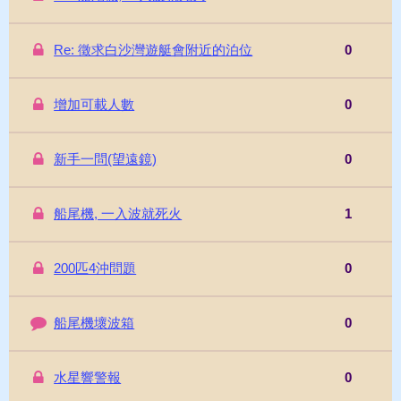
Re: 徵求白沙灣遊艇會附近的泊位
0
增加可載人數
0
新手一問(望遠鏡)
0
船尾機, 一入波就死火
1
200匹4沖問題
0
船尾機壞波箱
0
水星響警報
0