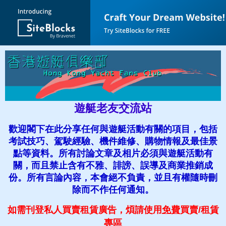
遊艇老友交流站
歡迎閣下在此分享任何與遊艇活動有關的項目，包括
考試技巧、駕駛經驗、機件維修、購物情報及最佳景
點等資料。所有討論文章及相片必須與遊艇活動有
關，而且禁止含有不雅、誹謗、誤導及商業推銷成
份。所有言論內容，本會絕不負責，並且有權隨時刪
除而不作任何通知。
如需刊登私人買賣租賃廣告，煩請使用
免費
買賣
/租賃
專區