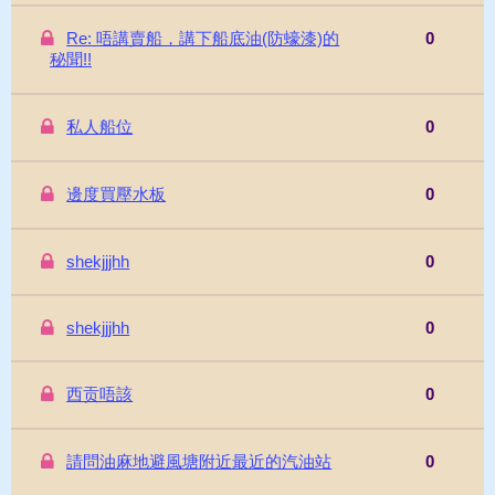
Re: 唔講賣船，講下船底油(防蠔漆)的
0
秘聞!!
私人船位
0
邊度買壓水板
0
shekjjjhh
0
shekjjjhh
0
西贡唔該
0
請問油麻地避風塘附近最近的汽油站
0