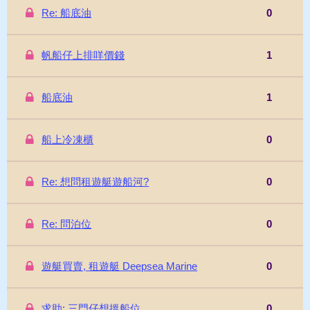
Re: 船底油
0
帆船仔上排咩價錢
1
船底油
1
船上冷凍櫃
0
Re: 想問租遊艇遊船河?
0
Re: 問泊位
0
遊艇買賣, 租遊艇 Deepsea Marine
0
求助: 三門仔想搵船位
0