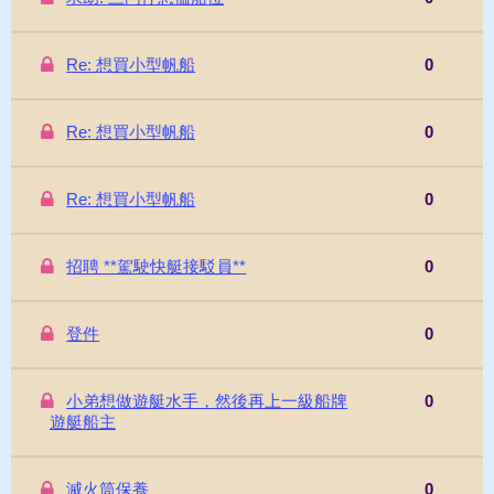
Re: 想買小型帆船
0
Re: 想買小型帆船
0
Re: 想買小型帆船
0
招聘 **駕駛快艇接駁員**
0
登件
0
小弟想做遊艇水手，然後再上一級船牌
0
遊艇船主
滅火筒保養
0