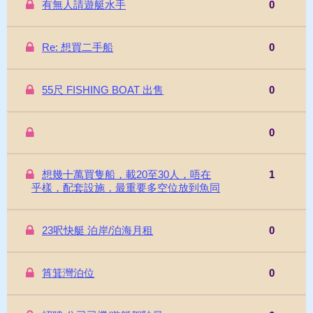
有無人請遊艇水手
0
Re: 想買二手船
0
55尺 FISHING BOAT 出售
0
0
想幾十萬買隻船，載20至30人，唔在
1
乎樣，配套設施，最重要多空位放到魚同
23呎快艇 泊岸/泊海月租
0
筲箕灣泊位
0